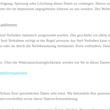
ichtigung, Sperrung oder Löschung dieser Daten zu verlangen. Hierzu 
unter der im Impressum angegebenen Adresse an uns wenden. Des Weiter
tanbietern
urf-Verhalten statistisch ausgewertet werden. Das geschieht vor allem
urf-Verhaltens erfolgt in der Regel anonym; das Surf-Verhalten kann n
 oder sie durch die Nichtbenutzung bestimmter Tools verhindern. Detail
n. Über die Widerspruchsmöglichkeiten werden wir Sie in dieser Daten
htinformationen
 Schutz Ihrer persönlichen Daten sehr ernst. Wir behandeln Ihre perso
utzvorschriften sowie dieser Datenschutzerklärung.
en verschiedene personenbezogene Daten erhoben. Personenbezogene D