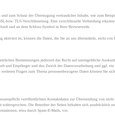
n und zum Schutz der Übertragung vertraulicher Inhalte, wie zum Beispi
 SSL-bzw. TLS-Verschlüsselung. Eine verschlüsselte Verbindung erkennen
echselt und an dem Schloss-Symbol in Ihrer Browserzeile.
aktiviert ist, können die Daten, die Sie an uns übermitteln, nicht von 
tzlichen Bestimmungen jederzeit das Recht auf unentgeltliche Auskunft
ft und Empfänger und den Zweck der Datenverarbeitung und ggf. ein 
u weiteren Fragen zum Thema personenbezogene Daten können Sie sich 
umspflicht veröffentlichten Kontaktdaten zur Übersendung von nicht 
 widersprochen. Die Betreiber der Seiten behalten sich ausdrücklich rec
rmationen, etwa durch Spam-E-Mails, vor.