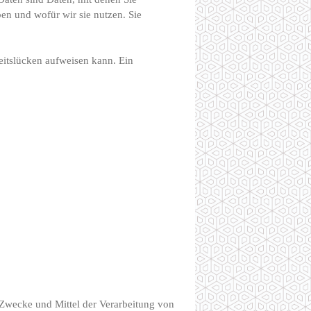
ben und wofür wir sie nutzen. Sie
eitslücken aufweisen kann. Ein
ie Zwecke und Mittel der Verarbeitung von